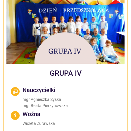
GRUPA IV
Nauczycielki
mgr Agnieszka Syska
mgr Beata Pierzynowska
Woźna
Wioleta Żurawska