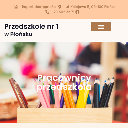
Raport dostępności
ul. Kolejowa 5, 09-100 Płońsk
23 662 22 71
Przedszkole nr 1
w Płońsku
Pracownicy
przedszkola