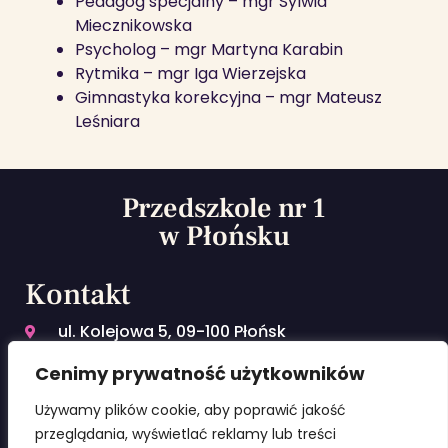
Pedagog specjalny – mgr Sylwia
Miecznikowska
Psycholog – mgr Martyna Karabin
Rytmika – mgr Iga Wierzejska
Gimnastyka korekcyjna – mgr Mateusz
Leśniara
Przedszkole nr 1
w Płońsku
Kontakt
ul. Kolejowa 5, 09-100 Płońsk
23 662 22 71
Cenimy prywatność użytkowników
kontakt@przedszkole1plonsk.pl
Używamy plików cookie, aby poprawić jakość
przeglądania, wyświetlać reklamy lub treści