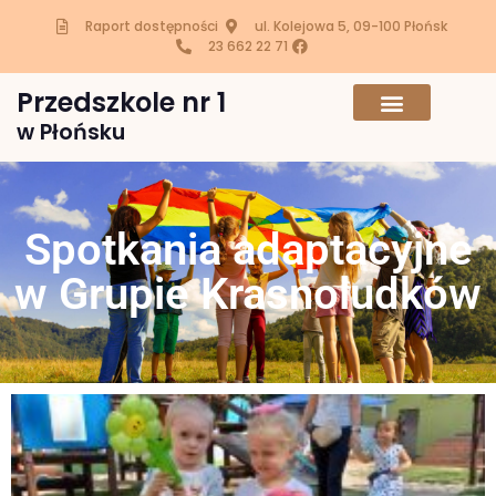
Raport dostępności
ul. Kolejowa 5, 09-100 Płońsk
23 662 22 71
Przedszkole nr 1
w Płońsku
Spotkania adaptacyjne
w Grupie Krasnoludków